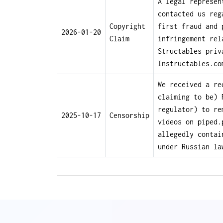
A legal represen
contacted us reg
Copyright
first fraud and 
2026-01-20
Claim
infringement rel
Structables priv
Instructables.co
We received a re
claiming to be) 
regulator) to re
2025-10-17
Censorship
videos on piped.
allegedly contai
under Russian la