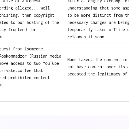
tative of Autodesk
After a lengthy exchange o
arding alleged... well,
understanding that some as
phishing, then copyright
to be more distinct from t
ated to our hosting of the
necessary changes are bein
acy frontend for
temporarily taken offline 
m.
relaunch it soon.
quest from (someone
Roskomnadzor (Russian media
None taken. The content in
move access to two YouTube
not have control over its 
private.coffee that
accepted the legitimacy of
ned prohibited content
w.