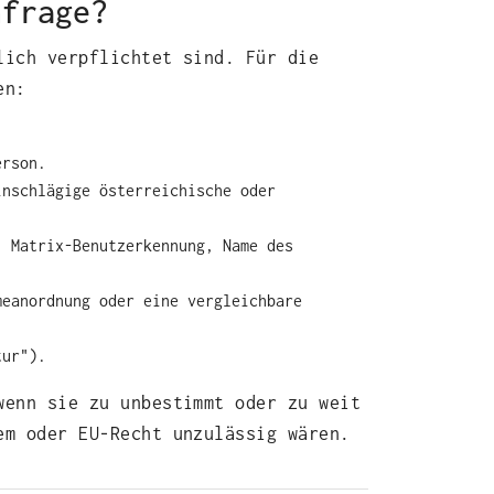
nfrage?
lich verpflichtet sind. Für die
en:
erson.
inschlägige österreichische oder
. Matrix‑Benutzerkennung, Name des
meanordnung oder eine vergleichbare
tur").
wenn sie zu unbestimmt oder zu weit
em oder EU‑Recht unzulässig wären.