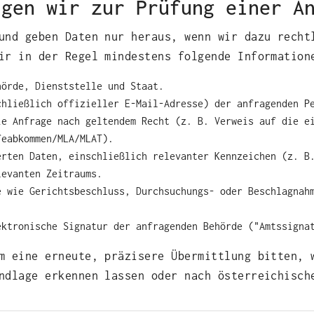
igen wir zur Prüfung einer A
und geben Daten nur heraus, wenn wir dazu recht
ir in der Regel mindestens folgende Information
hörde, Dienststelle und Staat.
chließlich offizieller E‑Mail‑Adresse) der anfragenden P
ie Anfrage nach geltendem Recht (z. B. Verweis auf die e
feabkommen/MLA/MLAT).
erten Daten, einschließlich relevanter Kennzeichen (z. B
levanten Zeitraums.
e wie Gerichtsbeschluss, Durchsuchungs‑ oder Beschlagnah
ektronische Signatur der anfragenden Behörde ("Amtssigna
m eine erneute, präzisere Übermittlung bitten, 
ndlage erkennen lassen oder nach österreichisch